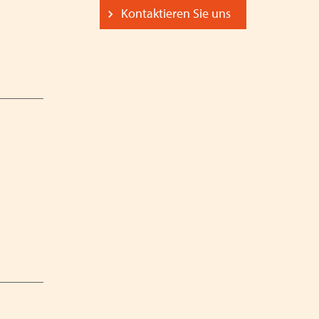
nachtsferien
Kontaktieren Sie uns
t Arbeitshilfe des VPK
es inklusiven Kinder- und Jugendhilfe -
en Rechtsextremismus und Antisemitismus - VPK
Jugendhilfe in Augsburg - Thema: Inklusion -
024
stelle & Träger von VPK Jugendhilfeeinrichtungen
iertenversammlung in Dresden
n Präsenz am 06.06.2024 in Schwaben