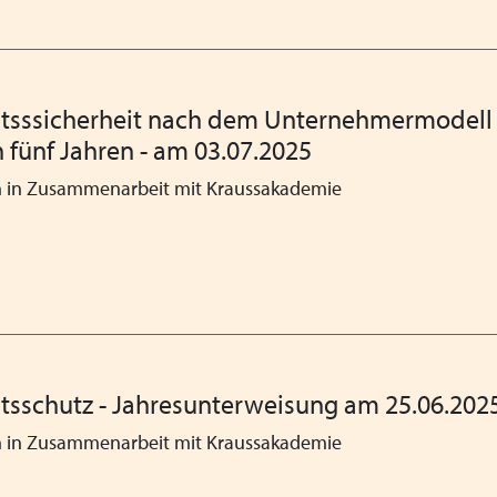
Kinder in Deutschland
Betriebsausflug der VPK Ba
Happy Halloween!
itsssicherheit nach dem Unternehmermodell 
 fünf Jahren - am 03.07.2025
Parlamentarisches Frühstü
n in Zusammenarbeit mit Kraussakademie
Weltkindertag - VPK kritis
Engagement für Kinder, Ju
Verleihung des Innovations
Fristen und Sitzungstermi
Barbetrag für Kinder und 
tsschutz - Jahresunterweisung am 25.06.202
gemäß § 39 Abs. 2 S. 2 SGB V
n in Zusammenarbeit mit Kraussakademie
Heimleiter*innentreffen in
Oberbayern und zeitgleich