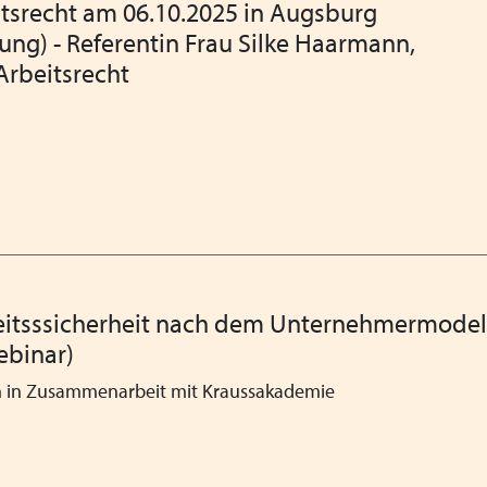
tsrecht am 06.10.2025 in Augsburg
Mitgliederversammlung des
ung) - Referentin Frau Silke Haarmann,
Arbeitsrecht
Inklusion - wie sie gelinge
Die Bedeutung traumapädag
am 13.03.2024 in Augsbur
Heimleiter*innentreffen i
VPK Politikfrühstück im B
Frohe Ostern wünscht ihnen
eitsssicherheit nach dem Unternehmermodel
ebinar)
"Schieb den Gedanken nich
weg!" Kampagnen vom Bund
n in Zusammenarbeit mit Kraussakademie
Beauftragten für Fragen d
Save the Children und weit