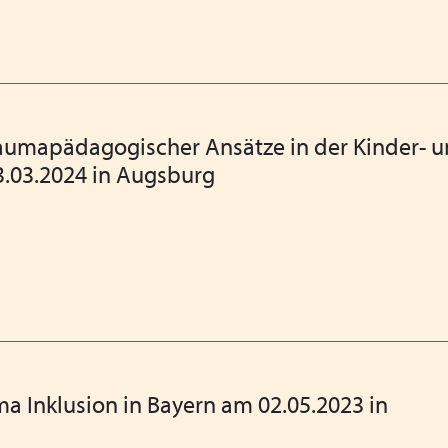
Heimleiter*innentreffen in
Oberbayern und zeitgleich
Kindergrundsicherung: Jede
wert! Aufruf der Erziehun
aumapädagogischer Ansätze in der Kinder- 
3.03.2024 in Augsburg
Mitgliederversammlung 202
VPK Bayern Mitgliedschaft
Fachkonferenz Kinder- und 
18.11.2024
Einladung Jubiläumsveran
Elternratgeber - Flüchtling
 Inklusion in Bayern am 02.05.2023 in
Drohender Entzug der Betr