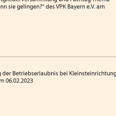
ann sie gelingen?" des VPK Bayern e.V. am
Coronavirus - die aktuelle
Fortbildung zum Thema "Arb
Referentin Frau Silke Haar
Fortbildung Arbeitsschutz
VPK Bayern fordert Koste
Mitgliederversammlung des
der Betriebserlaubnis bei Kleinsteinrichtun
Impfstrategie ändern! Mita
m 06.02.2023
ein erhöhtes Risiko
Fortbildung Arbeitsssiche
nach fünf Jahren - am 08.0
Homeschooling bringt Hei