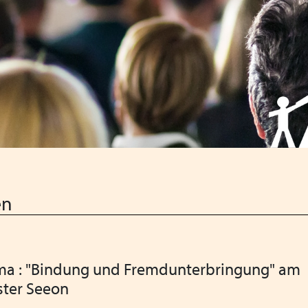
Verabschiedung unserer la
VPK Seminar "Arbeitsrecht"
für Arbeitsrecht
Menschliche Nähe trifft Alg
Kinder- und Jugendhilfe
Heimleiter*innentreffen 2
Mitgliederversammlung VP
en
Urlaub und Ferien im EU A
Positionspapier zur besse
a : "Bindung und Fremdunterbringung" am
Stellenausschreibung Refer
ster Seeon