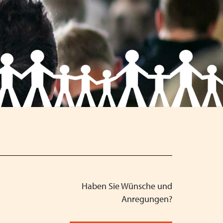
ngjährigen Verwaltungsmitarbeiterin Anita Weiss
 mit Referentin Frau Silke Haarmann, Fachanwältin
orithmus: Künstliche Intelligenz als Partner in der
025
K Bayern 2025
usland
ren Zusammenarbeit von Schule und Jugendhilfe
Haben Sie Wünsche und
Anregungen?
ent*in in der VPK Bayern Geschäftsstelle