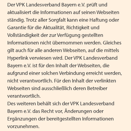
Heimleiter*innentreffen 2025
Der VPK Landesverband Bayern e.V. prüft und
aktualisiert die Informationen auf seinen Webseiten
Mitgliederversammlung VPK Bayern 2025
ständig. Trotz aller Sorgfalt kann eine Haftung oder
Garantie für die Aktualität, Richtigkeit und
Urlaub und Ferien im EU Ausland
Vollständigkeit der zur Verfügung gestellten
Positionspapier zur besseren Zusammenarbeit von
Informationen nicht übernommen werden. Gleiches
Schule und Jugendhilfe
gilt auch für alle anderen Webseiten, auf die mittels
Hyperlink verwiesen wird. Der VPK Landesverband
Stellenausschreibung Referent*in in der VPK Bayern
Bayern e.V. ist für den Inhalt der Webseiten, die
Geschäftsstelle
aufgrund einer solchen Verbindung erreicht werden,
nicht verantwortlich. Für den Inhalt der verlinkten
Wir wünschen schöne Weihnachtsferien
Webseiten sind ausschließlich deren Betreiber
verantwortlich.
Schutzauftrag - überarbeitet Arbeitshilfe des VPK
Des weiteren behält sich der VPK Landesverband
Gesetz zur Ausgestaltung des inklusiven Kinder- und
Bayern e.V. das Recht vor, Änderungen oder
Jugendhilfe - Kabinettsentwurf IKHG
Ergänzungen der bereitgestellten Informationen
vorzunehmen.
Augsburger Erklärung gegen Rechtsextremismus