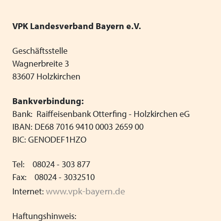
Vorstand
Schließen
Heimleiter*innentreffen
Vereinfachung der Regelungen für
VPK Landesverband Bayern e.V.
Ferienaufenthalte im Ausland
Schließen
Schließen
Geschäftsstelle
Neue Barbetragsverordnung ("Taschengeld") ab
Wagnerbreite 3
01.01.2026
83607 Holzkirchen
Wir wünschen schöne Weihnachten und einen guten
Start ins neue Jahr!
Bankverbindung:
Bank: Raiffeisenbank Otterfing - Holzkirchen eG
Verabschiedung unserer langjährigen
IBAN: DE68 7016 9410 0003 2659 00
Verwaltungsmitarbeiterin Anita Weiss
BIC: GENODEF1HZO
VPK Seminar "Arbeitsrecht" mit Referentin Frau Silke
Tel: 08024 - 303 877
Haarmann, Fachanwältin für Arbeitsrecht
Fax: 08024 - 3032510
www.vpk-bayern.de
Menschliche Nähe trifft Algorithmus: Künstliche
Internet:
Intelligenz als Partner in der Kinder- und Jugendhilfe
Haftungshinweis: