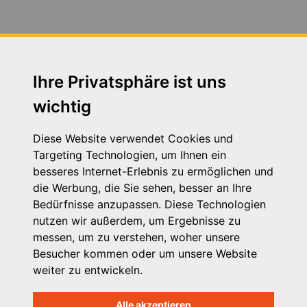
Fortbildung Arbeitsschutz - Jahresunterweisung am
14.07.2020
Fortbildung zum Thema Neue Autorität am
30.04.2019 in Augsburg
Ihre Privatsphäre ist uns
wichtig
Fortbildung zum Thema Schutzauftrag 24.11.2016
Fachtag zum Thema VPK Tarifvertrag am 05.12.2019
Diese Website verwendet Cookies und
in Augsburg
Targeting Technologien, um Ihnen ein
besseres Internet-Erlebnis zu ermöglichen und
Heimleiter*innentreffen in Präsenz am 21. September
die Werbung, die Sie sehen, besser an Ihre
2023 in Seeshaupt in Oberbayern und zeitgleich in
Bedürfnisse anzupassen. Diese Technologien
Wertach in Schwaben
nutzen wir außerdem, um Ergebnisse zu
messen, um zu verstehen, woher unsere
Herzwerker - StMAS
Besucher kommen oder um unsere Website
weiter zu entwickeln.
Betriebsausflug der VPK Bayern Geschäftsstelle 2023
Alle akzeptieren