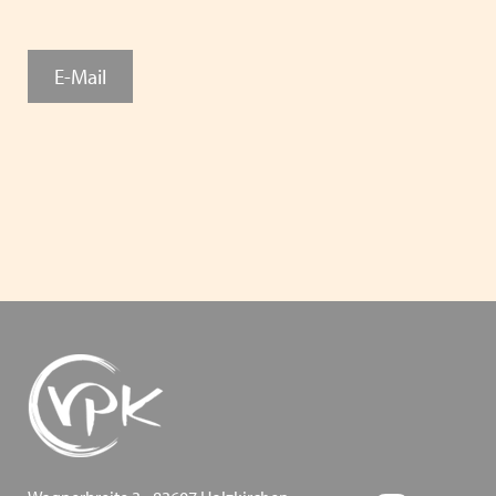
und Antisemitismus - VPK Bayern 2024
Fachkonferenz Kinder- und Jugendhilfe in Augsburg
E-Mail
- Thema: Inklusion - 18.11.2024
Heimleiter*innentreffen 2024
Zoommeeting VPK Geschäftsstelle & Träger von VPK
Jugendhilfeeinrichtungen
PODIUM 2024 + VPK Delegiertenversammlung in
Dresden
Heimleiter*innentreffen in Präsenz am 06.06.2024 in
Schwaben
Mitgliederversammlung des VPK Bayern e.V. am
12.03.2024