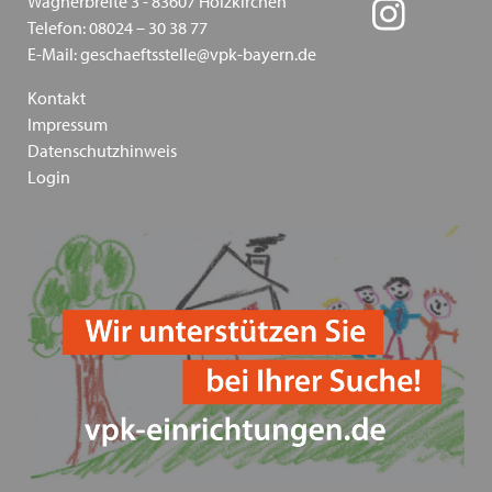
Wagnerbreite 3 - 83607 Holzkirchen
Inklusion - wie sie gelingen kann - Ein
Telefon: 08024 – 30 38 77
Positionspapier des VPK Bayern
E-Mail: geschaeftsstelle@vpk-bayern.de
Die Bedeutung traumapädagogischer Ansätze in der
Kontakt
Kinder- und Jugendhilfe am 13.03.2024 in Augsburg
Impressum
Datenschutzhinweis
Heimleiter*innentreffen in Präsenz am 06.06.2024 in
Login
Schwaben
VPK Politikfrühstück im Bundestag 2024
Frohe Ostern wünscht ihnen ihr VPK Bayern e.V.
"Schieb den Gedanken nicht weg!" und "Schieb
deine Verantwortung nicht weg!" Kampagnen vom
Bundesministerium für Familie und der
Unabhängigen Beauftragten für Fragen des
sexuellen Kindesmissbrauchs