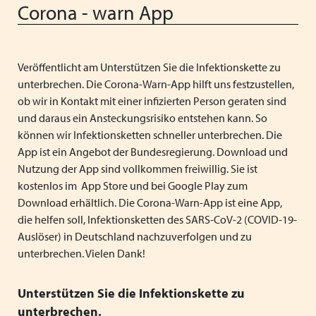
Vorstand
Corona - warn App
Schließen
Heimleiter*innentreffen
Vereinfachung der Regelungen für
Ferienaufenthalte im Ausland
Schließen
Schließen
Veröffentlicht am Unterstützen Sie die Infektionskette zu
Neue Barbetragsverordnung ("Taschengeld") ab
unterbrechen. Die Corona-Warn-App hilft uns festzustellen,
01.01.2026
ob wir in Kontakt mit einer infizierten Person geraten sind
und daraus ein Ansteckungsrisiko entstehen kann. So
Wir wünschen schöne Weihnachten und einen guten
können wir Infektionsketten schneller unterbrechen. Die
Start ins neue Jahr!
App ist ein Angebot der Bundesregierung. Download und
Nutzung der App sind vollkommen freiwillig. Sie ist
Verabschiedung unserer langjährigen
kostenlos im App Store und bei Google Play zum
Verwaltungsmitarbeiterin Anita Weiss
Download erhältlich. Die Corona-Warn-App ist eine App,
die helfen soll, Infektionsketten des SARS-CoV-2 (COVID-19-
VPK Seminar "Arbeitsrecht" mit Referentin Frau Silke
Auslöser) in Deutschland nachzuverfolgen und zu
Haarmann, Fachanwältin für Arbeitsrecht
unterbrechen. Vielen Dank!
Menschliche Nähe trifft Algorithmus: Künstliche
Intelligenz als Partner in der Kinder- und Jugendhilfe
Unterstützen Sie die Infektionskette zu
unterbrechen.