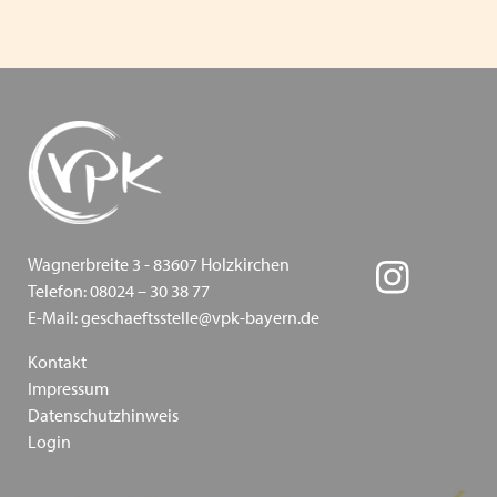
Inklusion - wie sie gelingen kann - Ein
Positionspapier des VPK Bayern
Die Bedeutung traumapädagogischer Ansätze in der
Kinder- und Jugendhilfe am 13.03.2024 in Augsburg
Heimleiter*innentreffen in Präsenz am 06.06.2024 in
Schwaben
VPK Politikfrühstück im Bundestag 2024
Wagnerbreite 3 - 83607 Holzkirchen
Telefon: 08024 – 30 38 77
Frohe Ostern wünscht ihnen ihr VPK Bayern e.V.
E-Mail: geschaeftsstelle@vpk-bayern.de
"Schieb den Gedanken nicht weg!" und "Schieb
Kontakt
deine Verantwortung nicht weg!" Kampagnen vom
Impressum
Bundesministerium für Familie und der
Datenschutzhinweis
Unabhängigen Beauftragten für Fragen des
Login
sexuellen Kindesmissbrauchs