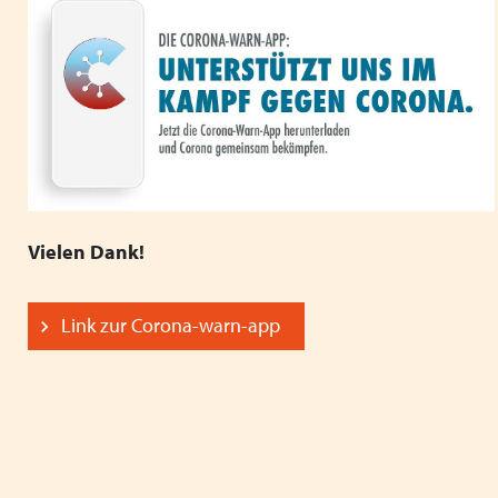
und Antisemitismus - VPK Bayern 2024
Fachkonferenz Kinder- und Jugendhilfe in Augsburg
- Thema: Inklusion - 18.11.2024
Heimleiter*innentreffen 2024
Zoommeeting VPK Geschäftsstelle & Träger von VPK
Jugendhilfeeinrichtungen
Vielen Dank!
PODIUM 2024 + VPK Delegiertenversammlung in
Dresden
Link zur Corona-warn-app
Heimleiter*innentreffen in Präsenz am 06.06.2024 in
Schwaben
Mitgliederversammlung des VPK Bayern e.V. am
12.03.2024