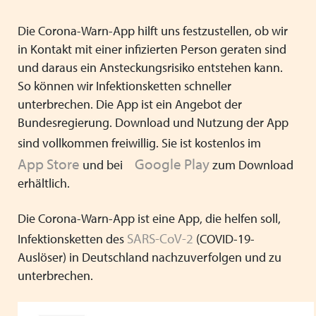
Heimleiter*innentreffen 2025
Die Corona-Warn-App hilft uns festzustellen, ob wir
Mitgliederversammlung VPK Bayern 2025
in Kontakt mit einer infizierten Person geraten sind
und daraus ein Ansteckungsrisiko entstehen kann.
Urlaub und Ferien im EU Ausland
So können wir Infektionsketten schneller
Positionspapier zur besseren Zusammenarbeit von
unterbrechen. Die App ist ein Angebot der
Schule und Jugendhilfe
Bundesregierung. Download und Nutzung der App
sind vollkommen freiwillig. Sie ist kostenlos im
Stellenausschreibung Referent*in in der VPK Bayern
App Store
Google Play
und bei
zum Download
Geschäftsstelle
erhältlich.
Wir wünschen schöne Weihnachtsferien
Die Corona-Warn-App ist eine App, die helfen soll,
Schutzauftrag - überarbeitet Arbeitshilfe des VPK
SARS-CoV-2
Infektionsketten des
(COVID-19-
Auslöser) in Deutschland nachzuverfolgen und zu
Gesetz zur Ausgestaltung des inklusiven Kinder- und
unterbrechen.
Jugendhilfe - Kabinettsentwurf IKHG
Augsburger Erklärung gegen Rechtsextremismus