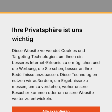
Fortbildung Arbeitsschutz - Jahresunterweisung am
14.07.2020
Fortbildung zum Thema Neue Autorität am
30.04.2019 in Augsburg
Ihre Privatsphäre ist uns
wichtig
Fortbildung zum Thema Schutzauftrag 24.11.2016
Fachtag zum Thema VPK Tarifvertrag am 05.12.2019
Diese Website verwendet Cookies und
in Augsburg
Targeting Technologien, um Ihnen ein
besseres Internet-Erlebnis zu ermöglichen und
Heimleiter*innentreffen in Präsenz am 21. September
die Werbung, die Sie sehen, besser an Ihre
2023 in Seeshaupt in Oberbayern und zeitgleich in
Bedürfnisse anzupassen. Diese Technologien
Wertach in Schwaben
nutzen wir außerdem, um Ergebnisse zu
messen, um zu verstehen, woher unsere
Herzwerker - StMAS
Besucher kommen oder um unsere Website
weiter zu entwickeln.
Betriebsausflug der VPK Bayern Geschäftsstelle 2023
Alle akzeptieren