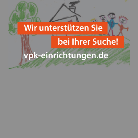
Save the Children und weitere Akteure fordern
Perspektiven für geflüchtete Kinder in Deutschland
Betriebsausflug der VPK Bayern Geschäftsstelle 2023
Happy Halloween!
Parlamentarisches Frühstück im Bundestag
Weltkindertag - VPK kritisiert die geplanten
Kürzungen und fordert mehr Engagement für Kinder,
Jugendliche und deren Familien
Verleihung des Innovationspreises auf der ConSozial
am 26.10.23
Fristen und Sitzungstermine für
Entgeltverhandlungen in 2024