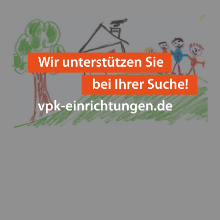
Save the Children und weitere Akteure fordern
Perspektiven für geflüchtete Kinder in Deutschland
Betriebsausflug der VPK Bayern Geschäftsstelle 2023
Happy Halloween!
Parlamentarisches Frühstück im Bundestag
Weltkindertag - VPK kritisiert die geplanten
Kürzungen und fordert mehr Engagement für Kinder,
Jugendliche und deren Familien
Verleihung des Innovationspreises auf der ConSozial
am 26.10.23
Fristen und Sitzungstermine für
Entgeltverhandlungen in 2024