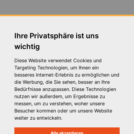
Fortbildung Arbeitsschutz - Jahresunterweisung am
14.07.2020
Fortbildung zum Thema Neue Autorität am
30.04.2019 in Augsburg
Ihre Privatsphäre ist uns
wichtig
Fortbildung zum Thema Schutzauftrag 24.11.2016
Fachtag zum Thema VPK Tarifvertrag am 05.12.2019
Diese Website verwendet Cookies und
in Augsburg
Targeting Technologien, um Ihnen ein
besseres Internet-Erlebnis zu ermöglichen und
Heimleiter*innentreffen in Präsenz am 21. September
die Werbung, die Sie sehen, besser an Ihre
2023 in Seeshaupt in Oberbayern und zeitgleich in
Bedürfnisse anzupassen. Diese Technologien
Wertach in Schwaben
nutzen wir außerdem, um Ergebnisse zu
messen, um zu verstehen, woher unsere
Herzwerker - StMAS
Besucher kommen oder um unsere Website
weiter zu entwickeln.
Betriebsausflug der VPK Bayern Geschäftsstelle 2023
Alle akzeptieren