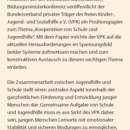
Heimleiter*innentreffen 2025
Bildungsministerkonferenz veröffentlicht der
Bundesverband privater Träger der freien Kinder-,
Mitgliederversammlung VPK Bayern 2025
Jugend- und Sozialhilfe e.V. (VPK) ein Positionspapier
Urlaub und Ferien im EU Ausland
zum Thema „Kooperation von Schule und
Jugendhilfe“. Mit dem Papier möchte der VPK auf die
Positionspapier zur besseren Zusammenarbeit von
aktuellen Herausforderungen im Spannungsfeld
Schule und Jugendhilfe
beider Systeme aufmerksam machen und zum
konstruktiven Austausch zu diesem wichtigen Thema
Stellenausschreibung Referent*in in der VPK Bayern
einladen.
Geschäftsstelle
Die Zusammenarbeit zwischen Jugendhilfe und
Wir wünschen schöne Weihnachtsferien
Schule stellt einen zentralen Aspekt innerhalb der
Schutzauftrag - überarbeitet Arbeitshilfe des VPK
ganzheitlichen Förderung und Entwicklung junger
Menschen dar. Gemeinsame Aufgabe von Schule
Gesetz zur Ausgestaltung des inklusiven Kinder- und
und Jugendhilfe muss es aus Sicht des VPK daher
Jugendhilfe - Kabinettsentwurf IKHG
sein, jungen Menschen Lernorte mit emotionaler
Stabilität und sicheren Bindungen zu ermöglichen,
Augsburger Erklärung gegen Rechtsextremismus