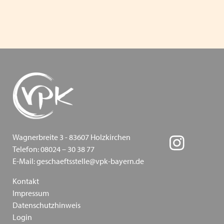
Inklusion - wie sie gelingen kann - Ein
Positionspapier des VPK Bayern
Die Bedeutung traumapädagogischer Ansätze in der
Kinder- und Jugendhilfe am 13.03.2024 in Augsburg
Heimleiter*innentreffen in Präsenz am 06.06.2024 in
Schwaben
VPK Politikfrühstück im Bundestag 2024
Frohe Ostern wünscht ihnen ihr VPK Bayern e.V.
Wagnerbreite 3 - 83607 Holzkirchen
Telefon: 08024 – 30 38 77
"Schieb den Gedanken nicht weg!" und "Schieb
E-Mail: geschaeftsstelle@vpk-bayern.de
deine Verantwortung nicht weg!" Kampagnen vom
Kontakt
Bundesministerium für Familie und der
Impressum
Unabhängigen Beauftragten für Fragen des
Datenschutzhinweis
sexuellen Kindesmissbrauchs
Login