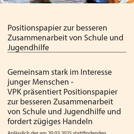
Vorstand
Schließen
Heimleiter*innentreffen
Vereinfachung der Regelungen für
Ferienaufenthalte im Ausland
Schließen
Positionspapier zur besseren
Schließen
Neue Barbetragsverordnung ("Taschengeld") ab
Zusammenarbeit von Schule und
01.01.2026
Jugendhilfe
Wir wünschen schöne Weihnachten und einen guten
Start ins neue Jahr!
Gemeinsam stark im Interesse
Verabschiedung unserer langjährigen
junger Menschen -
Verwaltungsmitarbeiterin Anita Weiss
VPK präsentiert Positionspapier
VPK Seminar "Arbeitsrecht" mit Referentin Frau Silke
zur besseren Zusammenarbeit
Haarmann, Fachanwältin für Arbeitsrecht
von Schule und Jugendhilfe und
Menschliche Nähe trifft Algorithmus: Künstliche
fordert zügiges Handeln
Intelligenz als Partner in der Kinder- und Jugendhilfe
Anlässlich der am 20.03.2025 stattfindenden