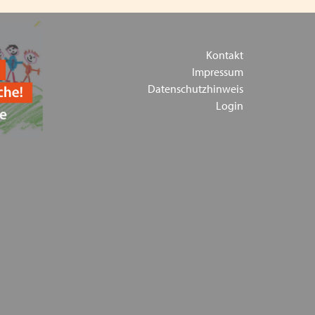
 Präsenz am 21. September 2023 in Seeshaupt in
 in Wertach in Schwaben
Kontakt
Impressum
s Kind und jeder junge Mensch sind gleich viel
Datenschutzhinweis
gshilfefachverbände
Login
3 des VPK Bayern e.V. in Augsburg
 im Landesjugendhilfeausschuss
Jugendhilfe in Augsburg - Thema: Inklusion -
staltung PODIUM 2023 - 70 Jahre VPK
e
iebserlaubnis bei Kleinsteinrichtungen - Zoom