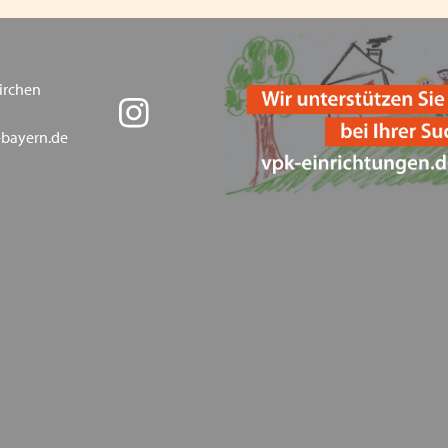
Heimleiter*innentreffen in
Oberbayern und zeitgleich
irchen
Kindergrundsicherung: Jede
wert! Aufruf der Erziehun
-bayern.de
Mitgliederversammlung 202
VPK Bayern Mitgliedschaft
Fachkonferenz Kinder- und 
18.11.2024
Einladung Jubiläumsveran
Elternratgeber - Flüchtling
Drohender Entzug der Betr