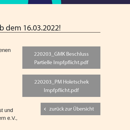
nachtsferien
t Arbeitshilfe des VPK
ab dem 16.03.2022!
es inklusiven Kinder- und Jugendhilfe -
en Rechtsextremismus und Antisemitismus - VPK
genen
220203_GMK Beschluss
Partielle Impfpflicht.pdf
Jugendhilfe in Augsburg - Thema: Inklusion -
220203_PM Holetschek
024
Impfpflicht.pdf
stelle & Träger von VPK Jugendhilfeeinrichtungen
zurück zur Übersicht
st und
iertenversammlung in Dresden
rn e.V.,
n Präsenz am 06.06.2024 in Schwaben