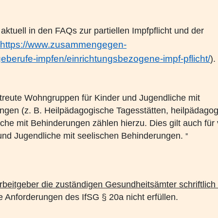
Mitgliederversammlung des
ktuell in den FAQs zur partiellen Impfpflicht und der
Inklusion - wie sie gelinge
https://www.zusammengegen-
eberufe-impfen/einrichtungsbezogene-impf-pflicht/
).
Die Bedeutung traumapädag
am 13.03.2024 in Augsbur
Heimleiter*innentreffen i
betreute Wohngruppen für Kinder und Jugendliche mit
ungen (z. B. Heilpädagogische Tagesstätten, heilpädago
VPK Politikfrühstück im B
che mit Behinderungen zählen hierzu. Dies gilt auch für v
r und Jugendliche mit seelischen Behinderungen.
"
Frohe Ostern wünscht ihnen
"Schieb den Gedanken nich
weg!" Kampagnen vom Bund
beitgeber die zuständigen Gesundheitsämter schriftlich
Beauftragten für Fragen d
ie Anforderungen des IfSG § 20a nicht erfüllen.
Save the Children und weit