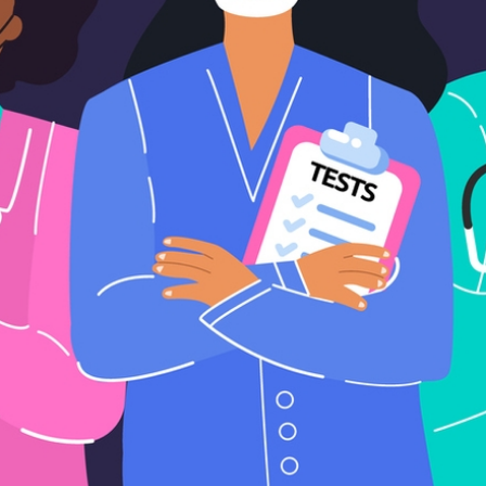
Verabschiedung unserer la
VPK Seminar "Arbeitsrecht"
für Arbeitsrecht
Menschliche Nähe trifft Alg
Kinder- und Jugendhilfe
Heimleiter*innentreffen 2
Mitgliederversammlung VP
Urlaub und Ferien im EU A
Positionspapier zur besse
Stellenausschreibung Refer