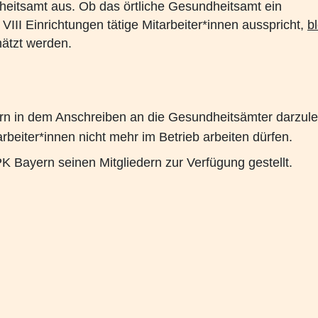
Kinder in Deutschland
dheitsamt aus. Ob das örtliche Gesundheitsamt ein
III Einrichtungen tätige Mitarbeiter*innen ausspricht,
bl
Betriebsausflug der VPK Ba
hätzt werden.
Happy Halloween!
Parlamentarisches Frühstü
ern
in dem Anschreiben an die Gesundheitsämter darzul
Weltkindertag - VPK kritis
rbeiter*innen nicht mehr im Betrieb arbeiten dürfen.
Engagement für Kinder, Ju
 Bayern seinen Mitgliedern zur Verfügung gestellt.
Verleihung des Innovations
Fristen und Sitzungstermi
Barbetrag für Kinder und 
gemäß § 39 Abs. 2 S. 2 SGB V
Heimleiter*innentreffen in
Oberbayern und zeitgleich