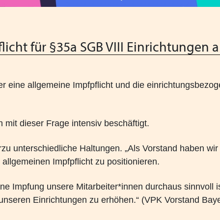
Wir wünschen schöne Weih
Schutzauftrag - überarbeite
icht für §35a SGB VIII Einrichtungen 
Gesetz zur Ausgestaltung d
Kabinettsentwurf IKHG
Augsburger Erklärung geg
 eine allgemeine Impfpflicht und die einrichtungsbezo
Bayern 2024
Fachkonferenz Kinder- und 
mit dieser Frage intensiv beschäftigt.
18.11.2024
erzu unterschiedliche Haltungen. „Als Vorstand haben wir
Heimleiter*innentreffen 2
 allgemeinen Impfpflicht zu positionieren.
Zoommeeting VPK Geschäfts
ine Impfung unsere Mitarbeiter*innen durchaus sinnvoll i
PODIUM 2024 + VPK Deleg
in unseren Einrichtungen zu erhöhen.“ (VPK Vorstand Baye
Heimleiter*innentreffen i