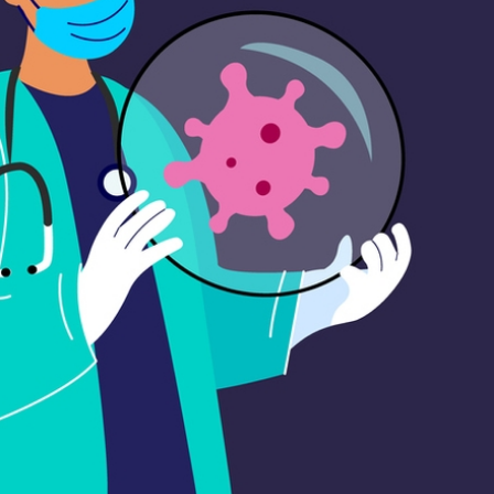
ngjährigen Verwaltungsmitarbeiterin Anita Weiss
 mit Referentin Frau Silke Haarmann, Fachanwältin
orithmus: Künstliche Intelligenz als Partner in der
025
K Bayern 2025
usland
ren Zusammenarbeit von Schule und Jugendhilfe
ent*in in der VPK Bayern Geschäftsstelle