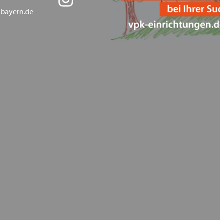
Kinder in Deutschland
-bayern.de
Betriebsausflug der VPK Ba
Happy Halloween!
Parlamentarisches Frühstü
Weltkindertag - VPK kritis
Engagement für Kinder, Ju
Verleihung des Innovations
Fristen und Sitzungstermi
Barbetrag für Kinder und 
gemäß § 39 Abs. 2 S. 2 SGB V
Heimleiter*innentreffen in
Oberbayern und zeitgleich