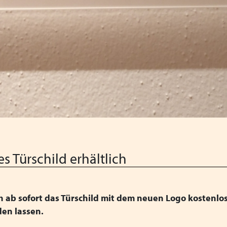
Wir wünschen schöne Weih
Schutzauftrag - überarbeite
Gesetz zur Ausgestaltung d
Kabinettsentwurf IKHG
Augsburger Erklärung geg
Bayern 2024
Fachkonferenz Kinder- und 
18.11.2024
Heimleiter*innentreffen 2
s Türschild erhältlich
Zoommeeting VPK Geschäfts
h ab sofort das Türschild mit dem neuen Logo kostenlo
PODIUM 2024 + VPK Deleg
den lassen.
Heimleiter*innentreffen i