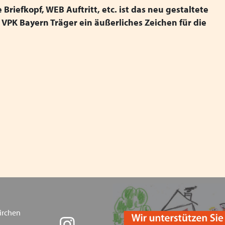
Briefkopf, WEB Auftritt, etc. ist das neu gestaltete
Mitgliederversammlung des
 VPK Bayern Träger ein äußerliches Zeichen für die
Inklusion - wie sie gelinge
Die Bedeutung traumapädag
am 13.03.2024 in Augsbur
Heimleiter*innentreffen i
VPK Politikfrühstück im B
Frohe Ostern wünscht ihnen
"Schieb den Gedanken nich
weg!" Kampagnen vom Bund
Beauftragten für Fragen d
irchen
Save the Children und weit