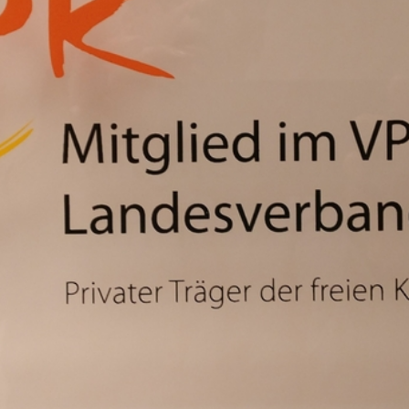
Verabschiedung unserer la
VPK Seminar "Arbeitsrecht"
für Arbeitsrecht
Menschliche Nähe trifft Alg
Kinder- und Jugendhilfe
Heimleiter*innentreffen 2
Mitgliederversammlung VP
Urlaub und Ferien im EU A
Positionspapier zur besse
Stellenausschreibung Refer