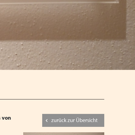
nachtsferien
t Arbeitshilfe des VPK
es inklusiven Kinder- und Jugendhilfe -
en Rechtsextremismus und Antisemitismus - VPK
Jugendhilfe in Augsburg - Thema: Inklusion -
024
stelle & Träger von VPK Jugendhilfeeinrichtungen
s von
iertenversammlung in Dresden
zurück zur Übersicht
n Präsenz am 06.06.2024 in Schwaben