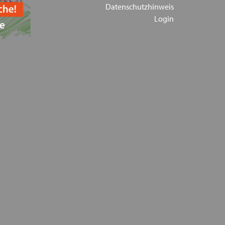
Datenschutzhinweis
Login
yern Geschäftsstelle 2023
ck im Bundestag
iert die geplanten Kürzungen und fordert mehr
gendliche und deren Familien
preises auf der ConSozial am 26.10.23
ne für Entgeltverhandlungen in 2024
Jugendliche im Rahmen der Hilfe zur Erziehung
III
 Präsenz am 21. September 2023 in Seeshaupt in
 in Wertach in Schwaben