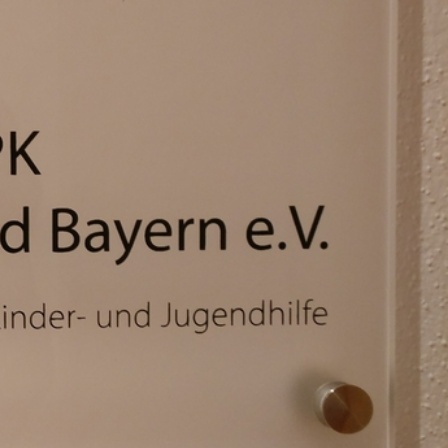
ngjährigen Verwaltungsmitarbeiterin Anita Weiss
 mit Referentin Frau Silke Haarmann, Fachanwältin
orithmus: Künstliche Intelligenz als Partner in der
025
K Bayern 2025
usland
ren Zusammenarbeit von Schule und Jugendhilfe
ent*in in der VPK Bayern Geschäftsstelle