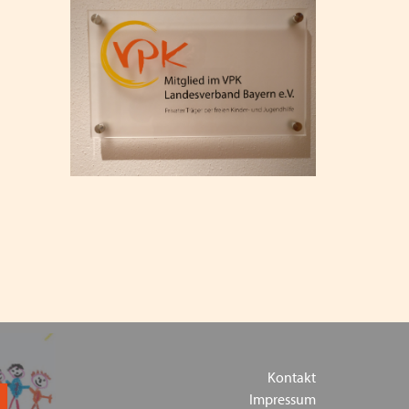
 VPK Bayern e.V. am 12.03.2024
n kann - Ein Positionspapier des VPK Bayern
ogischer Ansätze in der Kinder- und Jugendhilfe
g
n Präsenz am 06.06.2024 in Schwaben
undestag 2024
 ihr VPK Bayern e.V.
t weg!" und "Schieb deine Verantwortung nicht
esministerium für Familie und der Unabhängigen
es sexuellen Kindesmissbrauchs
Kontakt
ere Akteure fordern Perspektiven für geflüchtete
Impressum