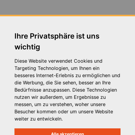
Fortbildung Arbeitsschutz - Jahresunterweisung am
14.07.2020
Fortbildung zum Thema Neue Autorität am
30.04.2019 in Augsburg
Ihre Privatsphäre ist uns
wichtig
Fortbildung zum Thema Schutzauftrag 24.11.2016
Fachtag zum Thema VPK Tarifvertrag am 05.12.2019
Diese Website verwendet Cookies und
in Augsburg
Targeting Technologien, um Ihnen ein
besseres Internet-Erlebnis zu ermöglichen und
Heimleiter*innentreffen in Präsenz am 21. September
die Werbung, die Sie sehen, besser an Ihre
2023 in Seeshaupt in Oberbayern und zeitgleich in
Bedürfnisse anzupassen. Diese Technologien
Wertach in Schwaben
nutzen wir außerdem, um Ergebnisse zu
messen, um zu verstehen, woher unsere
Herzwerker - StMAS
Besucher kommen oder um unsere Website
weiter zu entwickeln.
Betriebsausflug der VPK Bayern Geschäftsstelle 2023
Alle akzeptieren