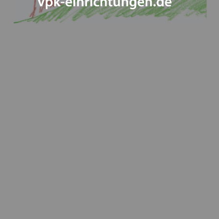
Inklusion - wie sie gelingen kann - Ein
Positionspapier des VPK Bayern
Die Bedeutung traumapädagogischer Ansätze in der
Kinder- und Jugendhilfe am 13.03.2024 in Augsburg
Heimleiter*innentreffen in Präsenz am 06.06.2024 in
Schwaben
VPK Politikfrühstück im Bundestag 2024
Frohe Ostern wünscht ihnen ihr VPK Bayern e.V.
"Schieb den Gedanken nicht weg!" und "Schieb
deine Verantwortung nicht weg!" Kampagnen vom
Bundesministerium für Familie und der
Unabhängigen Beauftragten für Fragen des
sexuellen Kindesmissbrauchs