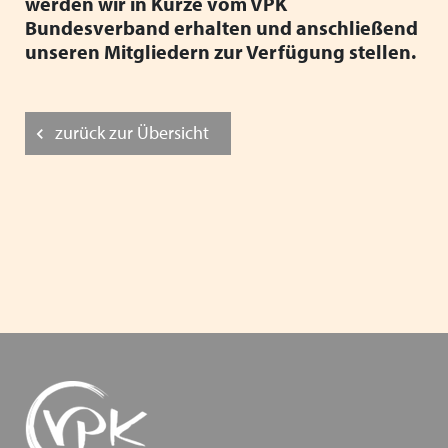
werden wir in Kürze vom VPK
Heimleiter*innentreffen 2025
Bundesverband erhalten und anschließend
unseren Mitgliedern zur Verfügung stellen.
Mitgliederversammlung VPK Bayern 2025
Urlaub und Ferien im EU Ausland
zurück zur Übersicht
Positionspapier zur besseren Zusammenarbeit von
Schule und Jugendhilfe
Stellenausschreibung Referent*in in der VPK Bayern
Geschäftsstelle
Wir wünschen schöne Weihnachtsferien
Schutzauftrag - überarbeitet Arbeitshilfe des VPK
Gesetz zur Ausgestaltung des inklusiven Kinder- und
Jugendhilfe - Kabinettsentwurf IKHG
Augsburger Erklärung gegen Rechtsextremismus