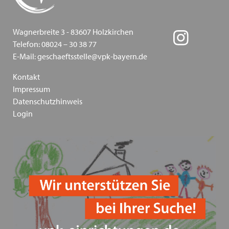
und Antisemitismus - VPK Bayern 2024
Wagnerbreite 3 - 83607 Holzkirchen
Fachkonferenz Kinder- und Jugendhilfe in Augsburg
Telefon: 08024 – 30 38 77
- Thema: Inklusion - 18.11.2024
E-Mail: geschaeftsstelle@vpk-bayern.de
Heimleiter*innentreffen 2024
Kontakt
Impressum
Zoommeeting VPK Geschäftsstelle & Träger von VPK
Datenschutzhinweis
Jugendhilfeeinrichtungen
Login
PODIUM 2024 + VPK Delegiertenversammlung in
Dresden
Heimleiter*innentreffen in Präsenz am 06.06.2024 in
Schwaben
Mitgliederversammlung des VPK Bayern e.V. am
12.03.2024