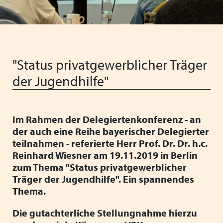
Vorstand
Schließen
Heimleiter*innentreffen
Vereinfachung der Regelungen für
Ferienaufenthalte im Ausland
Schließen
Schließen
Neue Barbetragsverordnung ("Taschengeld") ab
"Status privatgewerblicher Träger
01.01.2026
der Jugendhilfe"
Wir wünschen schöne Weihnachten und einen guten
Start ins neue Jahr!
Im Rahmen der Delegiertenkonferenz - an
Verabschiedung unserer langjährigen
der auch eine Reihe bayerischer Delegierter
Verwaltungsmitarbeiterin Anita Weiss
teilnahmen - referierte Herr Prof. Dr. Dr. h.c.
Reinhard Wiesner am 19.11.2019 in Berlin
VPK Seminar "Arbeitsrecht" mit Referentin Frau Silke
zum Thema "Status privatgewerblicher
Haarmann, Fachanwältin für Arbeitsrecht
Träger der Jugendhilfe". Ein spannendes
Thema.
Menschliche Nähe trifft Algorithmus: Künstliche
Intelligenz als Partner in der Kinder- und Jugendhilfe
Die gutachterliche Stellungnahme hierzu