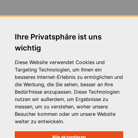
Fortbildung Arbeitsschutz - Jahresunterweisung am
14.07.2020
Fortbildung zum Thema Neue Autorität am
30.04.2019 in Augsburg
Ihre Privatsphäre ist uns
wichtig
Fortbildung zum Thema Schutzauftrag 24.11.2016
Fachtag zum Thema VPK Tarifvertrag am 05.12.2019
Diese Website verwendet Cookies und
in Augsburg
Targeting Technologien, um Ihnen ein
besseres Internet-Erlebnis zu ermöglichen und
Heimleiter*innentreffen in Präsenz am 21. September
die Werbung, die Sie sehen, besser an Ihre
2023 in Seeshaupt in Oberbayern und zeitgleich in
Bedürfnisse anzupassen. Diese Technologien
Wertach in Schwaben
nutzen wir außerdem, um Ergebnisse zu
messen, um zu verstehen, woher unsere
Herzwerker - StMAS
Besucher kommen oder um unsere Website
weiter zu entwickeln.
Betriebsausflug der VPK Bayern Geschäftsstelle 2023
Alle akzeptieren