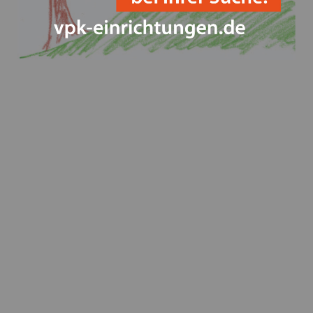
Save the Children und weitere Akteure fordern
Perspektiven für geflüchtete Kinder in Deutschland
Betriebsausflug der VPK Bayern Geschäftsstelle 2023
Happy Halloween!
Parlamentarisches Frühstück im Bundestag
Weltkindertag - VPK kritisiert die geplanten
Kürzungen und fordert mehr Engagement für Kinder,
Jugendliche und deren Familien
Verleihung des Innovationspreises auf der ConSozial
am 26.10.23
Fristen und Sitzungstermine für
Entgeltverhandlungen in 2024