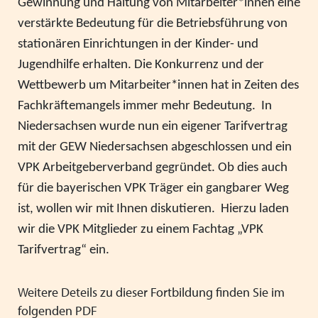
Gewinnung und Haltung von Mitarbeiter*innen eine
Heimleiter*innentreffen 2025
verstärkte Bedeutung für die Betriebsführung von
Mitgliederversammlung VPK Bayern 2025
stationären Einrichtungen in der Kinder- und
Jugendhilfe erhalten. Die Konkurrenz und der
Urlaub und Ferien im EU Ausland
Wettbewerb um Mitarbeiter*innen hat in Zeiten des
Positionspapier zur besseren Zusammenarbeit von
Fachkräftemangels immer mehr Bedeutung. In
Schule und Jugendhilfe
Niedersachsen wurde nun ein eigener Tarifvertrag
mit der GEW Niedersachsen abgeschlossen und ein
Stellenausschreibung Referent*in in der VPK Bayern
VPK Arbeitgeberverband gegründet. Ob dies auch
Geschäftsstelle
für die bayerischen VPK Träger ein gangbarer Weg
Wir wünschen schöne Weihnachtsferien
ist, wollen wir mit Ihnen diskutieren. Hierzu laden
wir die VPK Mitglieder zu einem Fachtag „VPK
Schutzauftrag - überarbeitet Arbeitshilfe des VPK
Tarifvertrag“ ein.
Gesetz zur Ausgestaltung des inklusiven Kinder- und
Jugendhilfe - Kabinettsentwurf IKHG
Weitere Deteils zu dieser Fortbildung finden Sie im
folgenden PDF
Augsburger Erklärung gegen Rechtsextremismus