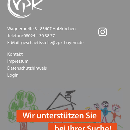
Inklusion - wie sie gelingen kann - Ein
Positionspapier des VPK Bayern
Die Bedeutung traumapädagogischer Ansätze in der
Wagnerbreite 3 - 83607 Holzkirchen
Kinder- und Jugendhilfe am 13.03.2024 in Augsburg
Telefon: 08024 – 30 38 77
E-Mail: geschaeftsstelle@vpk-bayern.de
Heimleiter*innentreffen in Präsenz am 06.06.2024 in
Schwaben
Kontakt
Impressum
VPK Politikfrühstück im Bundestag 2024
Datenschutzhinweis
Login
Frohe Ostern wünscht ihnen ihr VPK Bayern e.V.
"Schieb den Gedanken nicht weg!" und "Schieb
deine Verantwortung nicht weg!" Kampagnen vom
Bundesministerium für Familie und der
Unabhängigen Beauftragten für Fragen des
sexuellen Kindesmissbrauchs