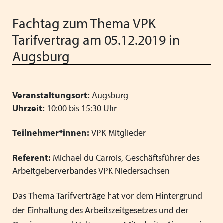
Vorstand
Schließen
Heimleiter*innentreffen
Vereinfachung der Regelungen für
Fachtag zum Thema VPK
Ferienaufenthalte im Ausland
Schließen
Tarifvertrag am 05.12.2019 in
Schließen
Neue Barbetragsverordnung ("Taschengeld") ab
Augsburg
01.01.2026
Wir wünschen schöne Weihnachten und einen guten
Veranstaltungsort:
Augsburg
Start ins neue Jahr!
Uhrzeit:
10:00 bis 15:30 Uhr
Verabschiedung unserer langjährigen
Teilnehmer*innen:
VPK Mitglieder
Verwaltungsmitarbeiterin Anita Weiss
VPK Seminar "Arbeitsrecht" mit Referentin Frau Silke
Referent:
Michael du Carrois, Geschäftsführer des
Haarmann, Fachanwältin für Arbeitsrecht
Arbeitgeberverbandes VPK Niedersachsen
Menschliche Nähe trifft Algorithmus: Künstliche
Das Thema Tarifverträge hat vor dem Hintergrund
Intelligenz als Partner in der Kinder- und Jugendhilfe
der Einhaltung des Arbeitszeitgesetzes und der