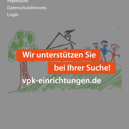
Impressum
Landesjugendhilfeausschuss
Datenschutzhinweis
Login
Fachkonferenz Kinder- und Jugendhilfe in Augsburg
- Thema: Inklusion - 18.11.2024
Einladung Jubiläumsveranstaltung PODIUM 2023 -
70 Jahre VPK
Elternratgeber - Flüchtlinge
Drohender Entzug der Betriebserlaubnis bei
Kleinsteinrichtungen - Zoom Meeting am 06.02.2023
Save the Date - Mitgliederversammlung und Fachtag
Thema "Inklusion - wie kann sie gelingen?" des VPK
Bayern e.V. am 02./03.05.2023
VPK Bayern fordert Qualifizierungsinitiative - jetzt!