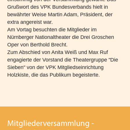
und Antisemitismus - VPK Bayern 2024
Grußwort des VPK Bundesverbands hielt in
bewährter Weise Martin Adam, Präsident, der
Fachkonferenz Kinder- und Jugendhilfe in Augsburg
extra angereist war.
- Thema: Inklusion - 18.11.2024
Am Vortag besuchten die Mitglieder im
Nürnberger Nationaltheater die Drei Groschen
Heimleiter*innentreffen 2024
Oper von Berthold Brecht.
Zoommeeting VPK Geschäftsstelle & Träger von VPK
Zum Abschied von Anita Weiß und Max Ruf
Jugendhilfeeinrichtungen
engagierte der Vorstand die Theatergruppe "Die
Sieben" von der VPK Mitgliedseinrichtung
PODIUM 2024 + VPK Delegiertenversammlung in
Holzkiste, die das Publikum begeisterte.
Dresden
Heimleiter*innentreffen in Präsenz am 06.06.2024 in
Schwaben
Mitgliederversammlung des VPK Bayern e.V. am
Mitgliederversammlung -
12.03.2024