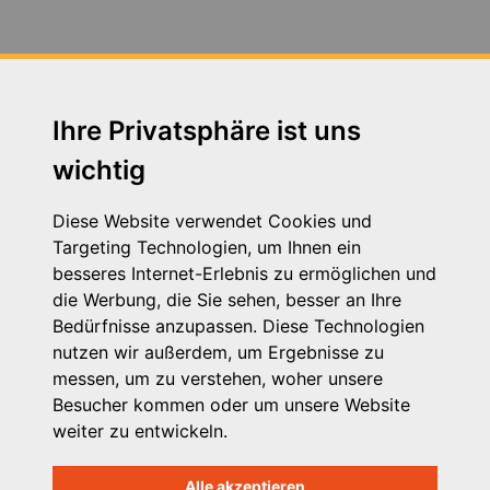
Fortbildung Arbeitsschutz - Jahresunterweisung am
14.07.2020
Fortbildung zum Thema Neue Autorität am
30.04.2019 in Augsburg
Ihre Privatsphäre ist uns
wichtig
Fortbildung zum Thema Schutzauftrag 24.11.2016
Fachtag zum Thema VPK Tarifvertrag am 05.12.2019
Diese Website verwendet Cookies und
in Augsburg
Targeting Technologien, um Ihnen ein
besseres Internet-Erlebnis zu ermöglichen und
Heimleiter*innentreffen in Präsenz am 21. September
die Werbung, die Sie sehen, besser an Ihre
2023 in Seeshaupt in Oberbayern und zeitgleich in
Bedürfnisse anzupassen. Diese Technologien
Wertach in Schwaben
nutzen wir außerdem, um Ergebnisse zu
messen, um zu verstehen, woher unsere
Herzwerker - StMAS
Besucher kommen oder um unsere Website
weiter zu entwickeln.
Betriebsausflug der VPK Bayern Geschäftsstelle 2023
Alle akzeptieren