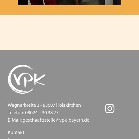
Barbetrag für Kinder und Jugendliche im Rahmen
der Hilfe zur Erziehung gemäß § 39 Abs. 2 S. 2 SGB VIII
Heimleiter*innentreffen in Präsenz am 21. September
2023 in Seeshaupt in Oberbayern und zeitgleich in
Wertach in Schwaben
Heimleiter*innentreffen in Präsenz am 21. September
2023 in Seeshaupt in Oberbayern und zeitgleich in
Wertach in Schwaben
Kindergrundsicherung: Jedes Kind und jeder junge
Mensch sind gleich viel wert! Aufruf der
Erziehungshilfefachverbände
Wagnerbreite 3 - 83607 Holzkirchen
Telefon: 08024 – 30 38 77
Mitgliederversammlung 2023 des VPK Bayern e.V. in
E-Mail: geschaeftsstelle@vpk-bayern.de
Augsburg
Kontakt
VPK Bayern Mitgliedschaft im