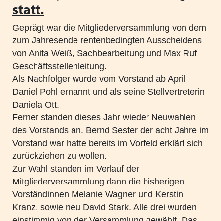
Heimleiter*innentreffen 2025
statt.
Mitgliederversammlung VPK Bayern 2025
Geprägt war die Mitgliederversammlung von dem
zum Jahresende rentenbedingten Ausscheidens
Urlaub und Ferien im EU Ausland
von Anita Weiß, Sachbearbeitung und Max Ruf
Geschäftsstellenleitung.
Positionspapier zur besseren Zusammenarbeit von
Als Nachfolger wurde vom Vorstand ab April
Schule und Jugendhilfe
Daniel Pohl ernannt und als seine Stellvertreterin
Stellenausschreibung Referent*in in der VPK Bayern
Daniela Ott.
Geschäftsstelle
Ferner standen dieses Jahr wieder Neuwahlen
des Vorstands an. Bernd Sester der acht Jahre im
Wir wünschen schöne Weihnachtsferien
Vorstand war hatte bereits im Vorfeld erklärt sich
zurückziehen zu wollen.
Schutzauftrag - überarbeitet Arbeitshilfe des VPK
Zur Wahl standen im Verlauf der
Mitgliederversammlung dann die bisherigen
Gesetz zur Ausgestaltung des inklusiven Kinder- und
Vorständinnen Melanie Wagner und Kerstin
Jugendhilfe - Kabinettsentwurf IKHG
Kranz, sowie neu David Stark. Alle drei wurden
Augsburger Erklärung gegen Rechtsextremismus
einstimmig von der Versammlung gewählt. Das