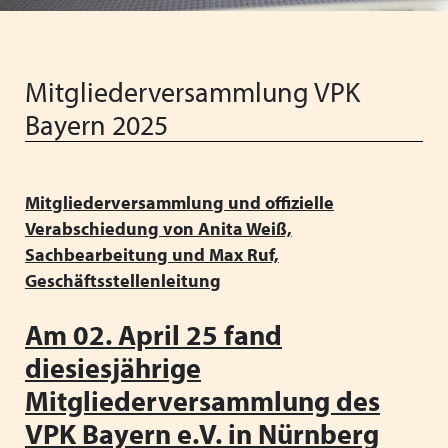
Vorstand
Schließen
Heimleiter*innentreffen
Vereinfachung der Regelungen für
Ferienaufenthalte im Ausland
Schließen
Mitgliederversammlung VPK
Schließen
Neue Barbetragsverordnung ("Taschengeld") ab
Bayern 2025
01.01.2026
Wir wünschen schöne Weihnachten und einen guten
Start ins neue Jahr!
Mitgliederversammlung und offizielle
Verabschiedung von Anita Weiß,
Verabschiedung unserer langjährigen
Sachbearbeitung und Max Ruf,
Verwaltungsmitarbeiterin Anita Weiss
Geschäftsstellenleitung
VPK Seminar "Arbeitsrecht" mit Referentin Frau Silke
Am 02. April 25 fand
Haarmann, Fachanwältin für Arbeitsrecht
diesiesjährige
Menschliche Nähe trifft Algorithmus: Künstliche
Mitgliederversammlung des
Intelligenz als Partner in der Kinder- und Jugendhilfe
VPK Bayern e.V. in Nürnberg