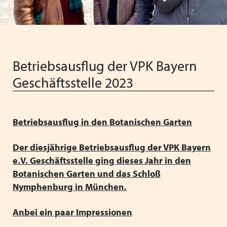
Vorstand
Schließen
Heimleiter*innentreffen
Vereinfachung der Regelungen für
Ferienaufenthalte im Ausland
Schließen
Schließen
Neue Barbetragsverordnung ("Taschengeld") ab
Betriebsausflug der VPK Bayern
01.01.2026
Geschäftsstelle 2023
Wir wünschen schöne Weihnachten und einen guten
Start ins neue Jahr!
Betriebsausflug in den Botanischen Garten
Verabschiedung unserer langjährigen
Verwaltungsmitarbeiterin Anita Weiss
Der diesjährige Betriebsausflug der VPK Bayern
VPK Seminar "Arbeitsrecht" mit Referentin Frau Silke
e.V. Geschäftsstelle ging dieses Jahr in den
Haarmann, Fachanwältin für Arbeitsrecht
Botanischen Garten und das Schloß
Nymphenburg in München.
Menschliche Nähe trifft Algorithmus: Künstliche
Intelligenz als Partner in der Kinder- und Jugendhilfe
Anbei ein paar Impressionen