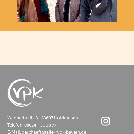
und Antisemitismus - VPK Bayern 2024
Fachkonferenz Kinder- und Jugendhilfe in Augsburg
- Thema: Inklusion - 18.11.2024
Heimleiter*innentreffen 2024
Zoommeeting VPK Geschäftsstelle & Träger von VPK
Jugendhilfeeinrichtungen
PODIUM 2024 + VPK Delegiertenversammlung in
Dresden
Heimleiter*innentreffen in Präsenz am 06.06.2024 in
Schwaben
Mitgliederversammlung des VPK Bayern e.V. am
Wagnerbreite 3 - 83607 Holzkirchen
Telefon: 08024 – 30 38 77
12.03.2024
E-Mail: geschaeftsstelle@vpk-bayern.de