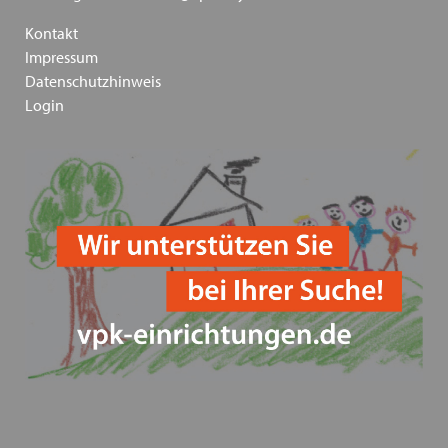
Inklusion - wie sie gelingen kann - Ein
Kontakt
Positionspapier des VPK Bayern
Impressum
Datenschutzhinweis
Die Bedeutung traumapädagogischer Ansätze in der
Login
Kinder- und Jugendhilfe am 13.03.2024 in Augsburg
Heimleiter*innentreffen in Präsenz am 06.06.2024 in
Schwaben
VPK Politikfrühstück im Bundestag 2024
Frohe Ostern wünscht ihnen ihr VPK Bayern e.V.
"Schieb den Gedanken nicht weg!" und "Schieb
deine Verantwortung nicht weg!" Kampagnen vom
Bundesministerium für Familie und der
Unabhängigen Beauftragten für Fragen des
sexuellen Kindesmissbrauchs