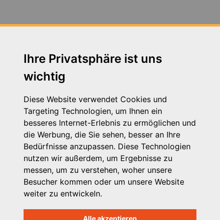
Fortbildung Arbeitsschutz - Jahresunterweisung am
14.07.2020
Fortbildung zum Thema Neue Autorität am
30.04.2019 in Augsburg
Ihre Privatsphäre ist uns
wichtig
Fortbildung zum Thema Schutzauftrag 24.11.2016
Fachtag zum Thema VPK Tarifvertrag am 05.12.2019
Diese Website verwendet Cookies und
in Augsburg
Targeting Technologien, um Ihnen ein
besseres Internet-Erlebnis zu ermöglichen und
Heimleiter*innentreffen in Präsenz am 21. September
die Werbung, die Sie sehen, besser an Ihre
2023 in Seeshaupt in Oberbayern und zeitgleich in
Bedürfnisse anzupassen. Diese Technologien
Wertach in Schwaben
nutzen wir außerdem, um Ergebnisse zu
messen, um zu verstehen, woher unsere
Herzwerker - StMAS
Besucher kommen oder um unsere Website
weiter zu entwickeln.
Betriebsausflug der VPK Bayern Geschäftsstelle 2023
Alle akzeptieren