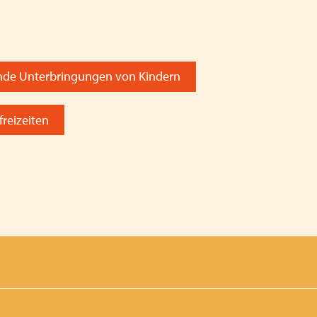
Heimleiter*innentreffen in
Oberbayern und zeitgleich
Kindergrundsicherung: Jede
ende Unterbringungen von Kindern
wert! Aufruf der Erziehun
freizeiten
Mitgliederversammlung 202
VPK Bayern Mitgliedschaft
Fachkonferenz Kinder- und 
18.11.2024
Einladung Jubiläumsveran
Elternratgeber - Flüchtling
Drohender Entzug der Betr