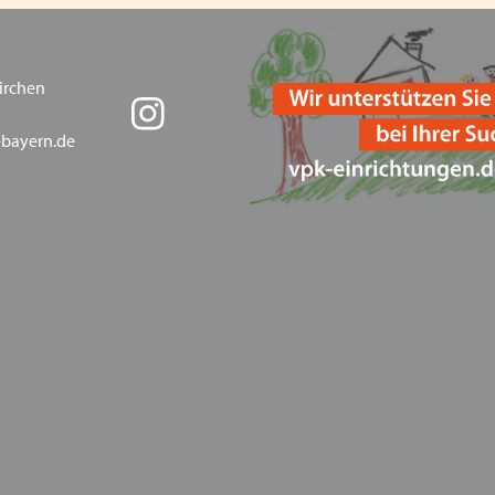
Coronavirus - die aktuelle
Fortbildung zum Thema "Arb
irchen
Referentin Frau Silke Haar
-bayern.de
Fortbildung Arbeitsschutz
VPK Bayern fordert Koste
Mitgliederversammlung des
Impfstrategie ändern! Mita
ein erhöhtes Risiko
Fortbildung Arbeitsssiche
nach fünf Jahren - am 08.0
Homeschooling bringt Hei