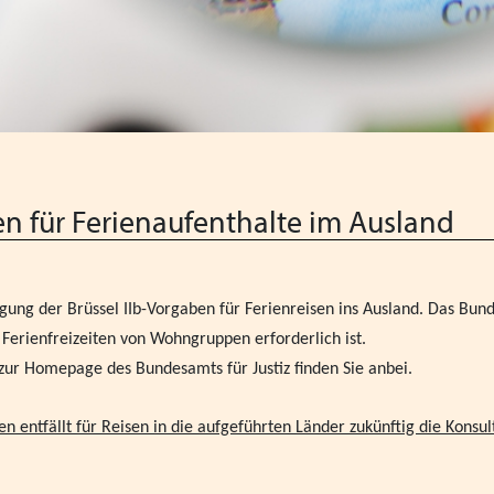
Wir wünschen schöne Weih
Schutzauftrag - überarbeite
Gesetz zur Ausgestaltung d
Kabinettsentwurf IKHG
Augsburger Erklärung geg
Bayern 2024
n für Ferienaufenthalte im Ausland
Fachkonferenz Kinder- und 
18.11.2024
egung der Brüssel IIb-Vorgaben für Ferienreisen ins Ausland. Das Bund
Heimleiter*innentreffen 2
 Ferienfreizeiten von Wohngruppen erforderlich ist.
zur Homepage des Bundesamts für Justiz finden Sie anbei.
Zoommeeting VPK Geschäfts
entfällt für Reisen in die aufgeführten Länder zukünftig die Konsult
PODIUM 2024 + VPK Deleg
Heimleiter*innentreffen i