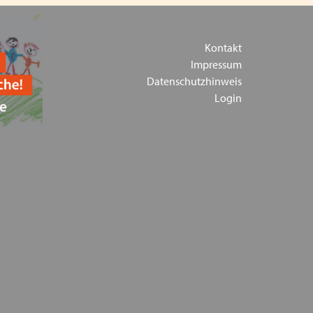
n Regelungen in Bayern
Kontakt
eitsrecht" am 07.10.21 als Hybridveranstaltung -
Impressum
mann - , Fachanwältin für Arbeitsrecht (ausgebucht)
Datenschutzhinweis
Login
 - Jahresunterweisung am 29.06.2021
nübernahme der pandemiebedingten Sachkosten
 VPK Bayern e.V. 24.03.2021
rbeiter*innen in der Kinder- und Jugendhilfe haben
rheit nach dem Unternehmermodell - Auffrischung
7.2021
merziehung ans Limit