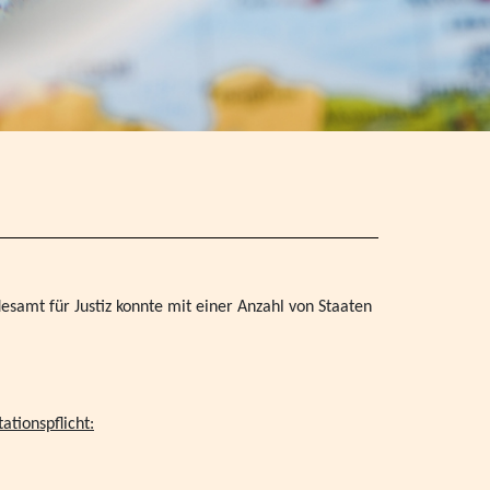
nachtsferien
t Arbeitshilfe des VPK
es inklusiven Kinder- und Jugendhilfe -
en Rechtsextremismus und Antisemitismus - VPK
Jugendhilfe in Augsburg - Thema: Inklusion -
esamt für Justiz konnte mit einer Anzahl von Staaten
024
stelle & Träger von VPK Jugendhilfeeinrichtungen
ationspflicht:
iertenversammlung in Dresden
n Präsenz am 06.06.2024 in Schwaben