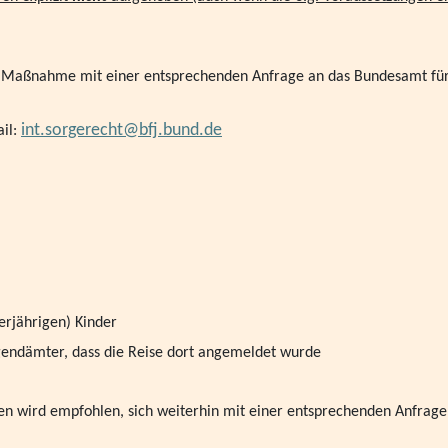
Kinder in Deutschland
Betriebsausflug der VPK Ba
er Maßnahme mit einer entsprechenden Anfrage an das Bundesamt für J
Happy Halloween!
int.sorgerecht@bfj.bund.de
ail:
Parlamentarisches Frühstü
Weltkindertag - VPK kritis
Engagement für Kinder, Ju
Verleihung des Innovations
Fristen und Sitzungstermi
rjährigen) Kinder
Barbetrag für Kinder und 
endämter, dass die Reise dort angemeldet wurde
gemäß § 39 Abs. 2 S. 2 SGB V
Heimleiter*innentreffen in
aten wird empfohlen, sich weiterhin mit einer entsprechenden Anfrag
Oberbayern und zeitgleich