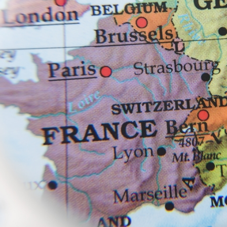
Verabschiedung unserer la
VPK Seminar "Arbeitsrecht"
für Arbeitsrecht
Menschliche Nähe trifft Alg
Kinder- und Jugendhilfe
Heimleiter*innentreffen 2
Mitgliederversammlung VP
Urlaub und Ferien im EU A
Positionspapier zur besse
Stellenausschreibung Refer