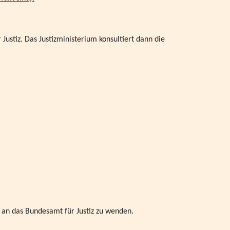
yern Geschäftsstelle 2023
ustiz. Das Justizministerium konsultiert dann die
ck im Bundestag
iert die geplanten Kürzungen und fordert mehr
gendliche und deren Familien
preises auf der ConSozial am 26.10.23
ne für Entgeltverhandlungen in 2024
Jugendliche im Rahmen der Hilfe zur Erziehung
III
 Präsenz am 21. September 2023 in Seeshaupt in
e an das Bundesamt für Justiz zu wenden.
 in Wertach in Schwaben