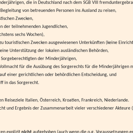
derjährigen, die in Deutschland nach dem SGB VIII fremduntergebrac
Mitgliederversammlung des
Begleitung von betreuenden Personen ins Ausland zu reisen,
istischen Zwecken,
Inklusion - wie sie gelinge
ten der teilnehmenden Jugendlichen,
öchstens sechs Wochen),
Die Bedeutung traumapädag
n zu touristischen Zwecken ausgewiesenen Unterkünften (keine Einrich
am 13.03.2024 in Augsbur
 keine Unterstützung der lokalen ausländischen Behörden,
Heimleiter*innentreffen i
er Sorgeberechtigten der Minderjährigen,
ollmacht für die Ausübung des Sorgerechts für die Minderjährigen mi
VPK Politikfrühstück im B
 auf einer gerichtlichen oder behördlichen Entscheidung, und
ff in das Sorgerecht.
Frohe Ostern wünscht ihnen
"Schieb den Gedanken nich
n Reiseziele Italien, Österreich, Kroatien, Frankreich, Niederlande.
weg!" Kampagnen vom Bund
icht und Ergebnis der Zusammenarbeit vieler verschiedener Akteure 
Beauftragten für Fragen d
Save the Children und weit
en explizit
nicht
aufgehoben (auch wenn die o.g. Voraussetzungen erf