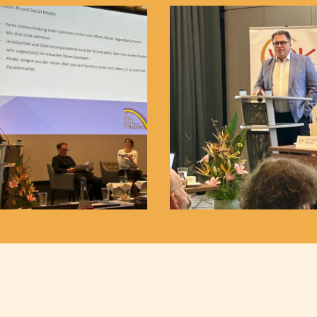
Meeting am 06.02.2023
Save the Date - Mitgliede
kann sie gelingen?" des VP
VPK Bayern fordert Qualifizi
Einrichtungsbezogene Impfp
16.03.2022!
Corona in Bayern - Was gil
Kind sein in Zeiten von Cor
Heimleiter*innentreffen in
Oberbayern und zeitgleich
VPK-Pressemitteilung "Ty
Was ist Inklusion?