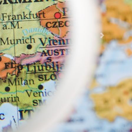
ngjährigen Verwaltungsmitarbeiterin Anita Weiss
 mit Referentin Frau Silke Haarmann, Fachanwältin
Vor
orithmus: Künstliche Intelligenz als Partner in der
025
K Bayern 2025
usland
ren Zusammenarbeit von Schule und Jugendhilfe
ent*in in der VPK Bayern Geschäftsstelle