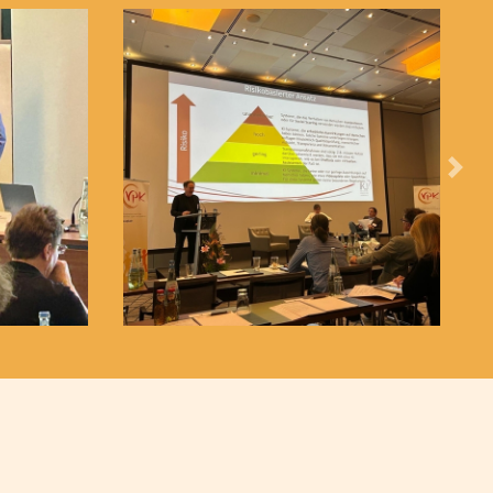
rversammlung und Fachtag Thema "Inklusion - wie
K Bayern e.V. am 02./03.05.2023
erungsinitiative - jetzt!
flicht für §35a SGB VIII Einrichtungen ab dem
Vor
t ab dem 27.01.2022?
ona - Eine Studie des DJI - am 30.11.21 via Zoom
 Präsenz am 21. September 2023 in Seeshaupt in
 in Wertach in Schwaben
rannen? Von wegen!"