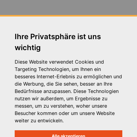
Fortbildung Arbeitsschutz - Jahresunterweisung am
14.07.2020
Fortbildung zum Thema Neue Autorität am
30.04.2019 in Augsburg
Ihre Privatsphäre ist uns
wichtig
Fortbildung zum Thema Schutzauftrag 24.11.2016
Fachtag zum Thema VPK Tarifvertrag am 05.12.2019
Diese Website verwendet Cookies und
in Augsburg
Targeting Technologien, um Ihnen ein
besseres Internet-Erlebnis zu ermöglichen und
Heimleiter*innentreffen in Präsenz am 21. September
die Werbung, die Sie sehen, besser an Ihre
2023 in Seeshaupt in Oberbayern und zeitgleich in
Bedürfnisse anzupassen. Diese Technologien
Wertach in Schwaben
nutzen wir außerdem, um Ergebnisse zu
messen, um zu verstehen, woher unsere
Herzwerker - StMAS
Besucher kommen oder um unsere Website
weiter zu entwickeln.
Betriebsausflug der VPK Bayern Geschäftsstelle 2023
Alle akzeptieren