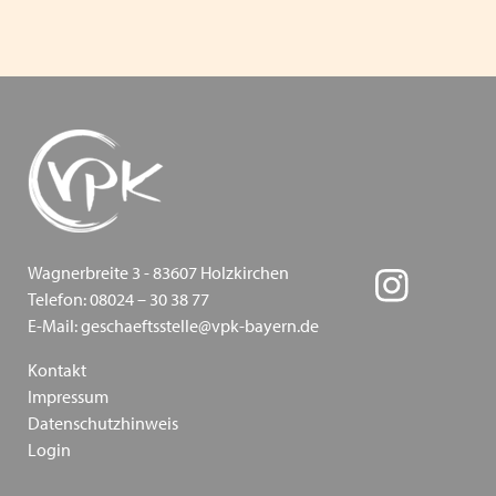
Save the Children und weitere Akteure fordern
Perspektiven für geflüchtete Kinder in Deutschland
Betriebsausflug der VPK Bayern Geschäftsstelle 2023
Happy Halloween!
Parlamentarisches Frühstück im Bundestag
Weltkindertag - VPK kritisiert die geplanten
Wagnerbreite 3 - 83607 Holzkirchen
Kürzungen und fordert mehr Engagement für Kinder,
Telefon: 08024 – 30 38 77
Jugendliche und deren Familien
E-Mail: geschaeftsstelle@vpk-bayern.de
Verleihung des Innovationspreises auf der ConSozial
Kontakt
am 26.10.23
Impressum
Datenschutzhinweis
Fristen und Sitzungstermine für
Login
Entgeltverhandlungen in 2024