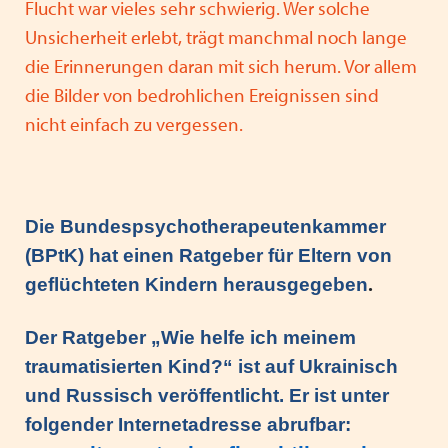
Flucht war vieles sehr schwierig. Wer solche
Heimleiter*innentreffen 2025
Unsicherheit erlebt, trägt manchmal noch lange
Mitgliederversammlung VPK Bayern 2025
die Erinnerungen daran mit sich herum. Vor allem
die Bilder von bedrohlichen Ereignissen sind
Urlaub und Ferien im EU Ausland
nicht einfach zu vergessen.
Positionspapier zur besseren Zusammenarbeit von
Schule und Jugendhilfe
Stellenausschreibung Referent*in in der VPK Bayern
Die Bundespsychotherapeutenkammer
Geschäftsstelle
(BPtK) hat einen Ratgeber für Eltern von
Wir wünschen schöne Weihnachtsferien
geflüchteten Kindern herausgegeben
.
Schutzauftrag - überarbeitet Arbeitshilfe des VPK
Der Ratgeber „Wie helfe ich meinem
traumatisierten Kind?“ ist auf Ukrainisch
Gesetz zur Ausgestaltung des inklusiven Kinder- und
und Russisch veröffentlicht. Er ist unter
Jugendhilfe - Kabinettsentwurf IKHG
folgender Internetadresse abrufbar:
Augsburger Erklärung gegen Rechtsextremismus