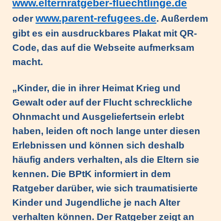
www.elternratgeber-fluechtlinge.de
und Antisemitismus - VPK Bayern 2024
www.parent-refugees.de
oder
. Außerdem
Fachkonferenz Kinder- und Jugendhilfe in Augsburg
gibt es ein ausdruckbares Plakat mit QR-
- Thema: Inklusion - 18.11.2024
Code, das auf die Webseite aufmerksam
macht.
Heimleiter*innentreffen 2024
„Kinder, die in ihrer Heimat Krieg und
Zoommeeting VPK Geschäftsstelle & Träger von VPK
Jugendhilfeeinrichtungen
Gewalt oder auf der Flucht schreckliche
Ohnmacht und Ausgeliefertsein erlebt
PODIUM 2024 + VPK Delegiertenversammlung in
haben, leiden oft noch lange unter diesen
Dresden
Erlebnissen und können sich deshalb
Heimleiter*innentreffen in Präsenz am 06.06.2024 in
häufig anders verhalten, als die Eltern sie
Schwaben
kennen. Die BPtK informiert in dem
Ratgeber darüber, wie sich traumatisierte
Mitgliederversammlung des VPK Bayern e.V. am
Kinder und Jugendliche je nach Alter
12.03.2024
verhalten können. Der Ratgeber zeigt an