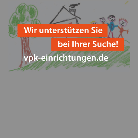
Barbetrag für Kinder und Jugendliche im Rahmen
der Hilfe zur Erziehung gemäß § 39 Abs. 2 S. 2 SGB VIII
Heimleiter*innentreffen in Präsenz am 21. September
2023 in Seeshaupt in Oberbayern und zeitgleich in
Wertach in Schwaben
Heimleiter*innentreffen in Präsenz am 21. September
2023 in Seeshaupt in Oberbayern und zeitgleich in
Wertach in Schwaben
Kindergrundsicherung: Jedes Kind und jeder junge
Mensch sind gleich viel wert! Aufruf der
Erziehungshilfefachverbände
Mitgliederversammlung 2023 des VPK Bayern e.V. in
Augsburg
VPK Bayern Mitgliedschaft im