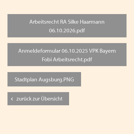
und Antisemitismus - VPK Bayern 2024
Fachkonferenz Kinder- und Jugendhilfe in Augsburg
Arbeitsrecht RA Silke Haarmann
- Thema: Inklusion - 18.11.2024
06.10.2026.pdf
Heimleiter*innentreffen 2024
Anmeldeformular 06.10.2025 VPK Bayern
Zoommeeting VPK Geschäftsstelle & Träger von VPK
Fobi Arbeitsrecht.pdf
Jugendhilfeeinrichtungen
PODIUM 2024 + VPK Delegiertenversammlung in
Stadtplan Augsburg.PNG
Dresden
Heimleiter*innentreffen in Präsenz am 06.06.2024 in
zurück zur Übersicht
Schwaben
Mitgliederversammlung des VPK Bayern e.V. am
12.03.2024