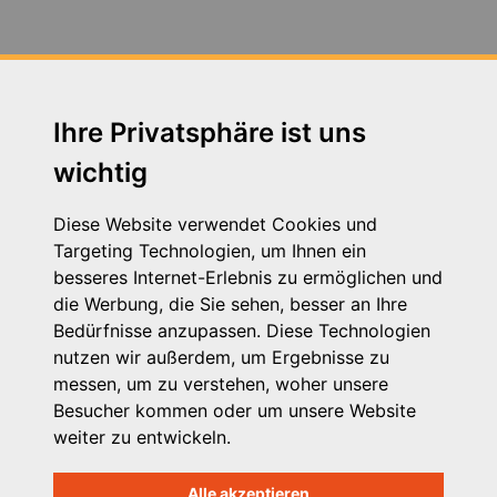
Fortbildung Arbeitsschutz - Jahresunterweisung am
14.07.2020
Fortbildung zum Thema Neue Autorität am
30.04.2019 in Augsburg
Ihre Privatsphäre ist uns
wichtig
Fortbildung zum Thema Schutzauftrag 24.11.2016
Fachtag zum Thema VPK Tarifvertrag am 05.12.2019
Diese Website verwendet Cookies und
in Augsburg
Targeting Technologien, um Ihnen ein
besseres Internet-Erlebnis zu ermöglichen und
Heimleiter*innentreffen in Präsenz am 21. September
die Werbung, die Sie sehen, besser an Ihre
2023 in Seeshaupt in Oberbayern und zeitgleich in
Bedürfnisse anzupassen. Diese Technologien
Wertach in Schwaben
nutzen wir außerdem, um Ergebnisse zu
messen, um zu verstehen, woher unsere
Herzwerker - StMAS
Besucher kommen oder um unsere Website
weiter zu entwickeln.
Betriebsausflug der VPK Bayern Geschäftsstelle 2023
Alle akzeptieren