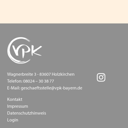
Inklusion - wie sie gelingen kann - Ein
Positionspapier des VPK Bayern
Die Bedeutung traumapädagogischer Ansätze in der
Kinder- und Jugendhilfe am 13.03.2024 in Augsburg
Heimleiter*innentreffen in Präsenz am 06.06.2024 in
Schwaben
VPK Politikfrühstück im Bundestag 2024
Wagnerbreite 3 - 83607 Holzkirchen
Frohe Ostern wünscht ihnen ihr VPK Bayern e.V.
Telefon: 08024 – 30 38 77
E-Mail: geschaeftsstelle@vpk-bayern.de
"Schieb den Gedanken nicht weg!" und "Schieb
deine Verantwortung nicht weg!" Kampagnen vom
Kontakt
Bundesministerium für Familie und der
Impressum
Unabhängigen Beauftragten für Fragen des
Datenschutzhinweis
Login
sexuellen Kindesmissbrauchs