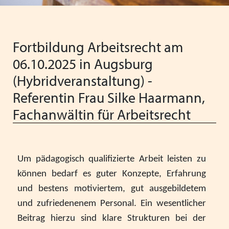
Vorstand
Schließen
Heimleiter*innentreffen
Vereinfachung der Regelungen für
Ferienaufenthalte im Ausland
Schließen
Fortbildung Arbeitsrecht am
Schließen
Neue Barbetragsverordnung ("Taschengeld") ab
06.10.2025 in Augsburg
01.01.2026
(Hybridveranstaltung) -
Wir wünschen schöne Weihnachten und einen guten
Referentin Frau Silke Haarmann,
Start ins neue Jahr!
Fachanwältin für Arbeitsrecht
Verabschiedung unserer langjährigen
Verwaltungsmitarbeiterin Anita Weiss
Um pädagogisch qualifizierte Arbeit leisten zu
VPK Seminar "Arbeitsrecht" mit Referentin Frau Silke
Haarmann, Fachanwältin für Arbeitsrecht
können bedarf es guter Konzepte, Erfahrung
und bestens motiviertem, gut ausgebildetem
Menschliche Nähe trifft Algorithmus: Künstliche
und zufriedenenem Personal. Ein wesentlicher
Intelligenz als Partner in der Kinder- und Jugendhilfe
Beitrag hierzu sind klare Strukturen bei der