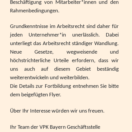
Heimleiter*innentreffen 2025
Beschäftigung von Mitarbeiter*innen und den
Rahmenbedingungen.
Mitgliederversammlung VPK Bayern 2025
Grundkenntnisse im Arbeitsrecht sind daher für
Urlaub und Ferien im EU Ausland
jeden Unternehmer*in unerlässlich. Dabei
Positionspapier zur besseren Zusammenarbeit von
unterliegt das Arbeitsrecht ständiger Wandlung.
Schule und Jugendhilfe
Neue Gesetze, wegweisende und
höchstrichterliche Urteile erfordern, dass wir
Stellenausschreibung Referent*in in der VPK Bayern
uns auch auf diesem Gebiet beständig
Geschäftsstelle
weiterentwickeln und weiterbilden.
Wir wünschen schöne Weihnachtsferien
Die Details zur Fortbildung entnehmen Sie bitte
dem beigefügten Flyer.
Schutzauftrag - überarbeitet Arbeitshilfe des VPK
Gesetz zur Ausgestaltung des inklusiven Kinder- und
Über Ihr Interesse würden wir uns freuen.
Jugendhilfe - Kabinettsentwurf IKHG
Ihr Team der VPK Bayern Geschäftsstelle
Augsburger Erklärung gegen Rechtsextremismus