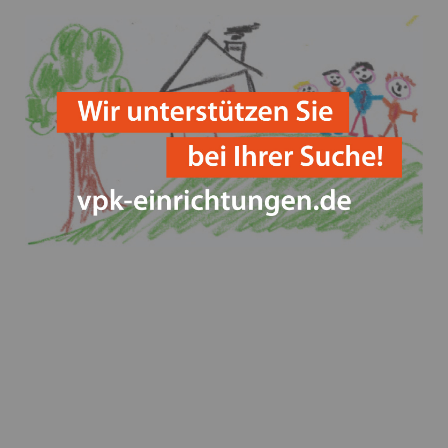
Save the Children und weitere Akteure fordern
Perspektiven für geflüchtete Kinder in Deutschland
Betriebsausflug der VPK Bayern Geschäftsstelle 2023
Happy Halloween!
Parlamentarisches Frühstück im Bundestag
Weltkindertag - VPK kritisiert die geplanten
Kürzungen und fordert mehr Engagement für Kinder,
Jugendliche und deren Familien
Verleihung des Innovationspreises auf der ConSozial
am 26.10.23
Fristen und Sitzungstermine für
Entgeltverhandlungen in 2024