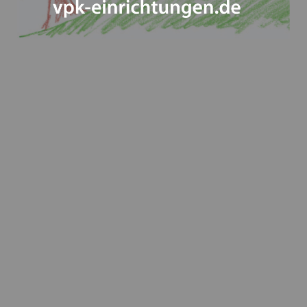
Inklusion - wie sie gelingen kann - Ein
Positionspapier des VPK Bayern
Die Bedeutung traumapädagogischer Ansätze in der
Kinder- und Jugendhilfe am 13.03.2024 in Augsburg
Heimleiter*innentreffen in Präsenz am 06.06.2024 in
Schwaben
VPK Politikfrühstück im Bundestag 2024
Frohe Ostern wünscht ihnen ihr VPK Bayern e.V.
"Schieb den Gedanken nicht weg!" und "Schieb
deine Verantwortung nicht weg!" Kampagnen vom
Bundesministerium für Familie und der
Unabhängigen Beauftragten für Fragen des
sexuellen Kindesmissbrauchs