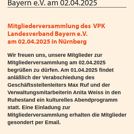
Bayern e.V. am 02.04.2025
Vorstand
Schließen
Heimleiter*innentreffen
Vereinfachung der Regelungen für
Ferienaufenthalte im Ausland
Schließen
Mitgliederversammlung des VPK
Schließen
Neue Barbetragsverordnung ("Taschengeld") ab
Landesverband Bayern e.V.
01.01.2026
am 02.04.2025 in Nürnberg
Wir wünschen schöne Weihnachten und einen guten
Wir freuen uns, unsere Mitglieder zur
Start ins neue Jahr!
Mitgliederversammlung am 02.04.2025
begrüßen zu dürfen. Am 01.04.2025 findet
Verabschiedung unserer langjährigen
anläßlich der Verabschiedung des
Verwaltungsmitarbeiterin Anita Weiss
Geschäftsstellenleiters Max Ruf und der
Verwaltungsmitarbeiterin Anita Weiss in den
VPK Seminar "Arbeitsrecht" mit Referentin Frau Silke
Ruhestand ein kulturelles Abendprogramm
Haarmann, Fachanwältin für Arbeitsrecht
statt. Eine Einladung zur
Mitgliederversammlung erhalten die Mitglieder
Menschliche Nähe trifft Algorithmus: Künstliche
gesondert per Email.
Intelligenz als Partner in der Kinder- und Jugendhilfe