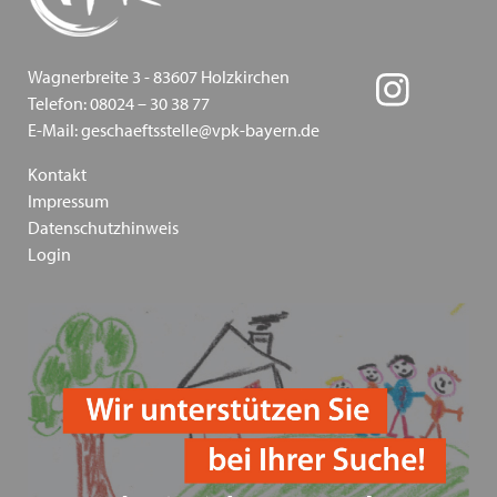
und Antisemitismus - VPK Bayern 2024
Fachkonferenz Kinder- und Jugendhilfe in Augsburg
Wagnerbreite 3 - 83607 Holzkirchen
- Thema: Inklusion - 18.11.2024
Telefon: 08024 – 30 38 77
E-Mail: geschaeftsstelle@vpk-bayern.de
Heimleiter*innentreffen 2024
Kontakt
Zoommeeting VPK Geschäftsstelle & Träger von VPK
Impressum
Datenschutzhinweis
Jugendhilfeeinrichtungen
Login
PODIUM 2024 + VPK Delegiertenversammlung in
Dresden
Heimleiter*innentreffen in Präsenz am 06.06.2024 in
Schwaben
Mitgliederversammlung des VPK Bayern e.V. am
12.03.2024